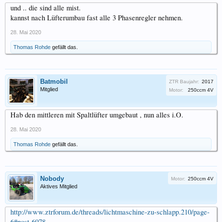
und .. die sind alle mist.
kannst nach Lüfterumbau fast alle 3 Phasenregler nehmen.
28. Mai 2020
Thomas Rohde
gefällt das.
Batmobil
ZTR Baujahr:
2017
Mitglied
Motor:
250ccm 4V
Hab den mittleren mit Spaltlüfter umgebaut , nun alles i.O.
28. Mai 2020
Thomas Rohde
gefällt das.
Nobody
Motor:
250ccm 4V
Aktives Mitglied
http://www.ztrforum.de/threads/lichtmaschine-zu-schlapp.210/page-
6#post-6978