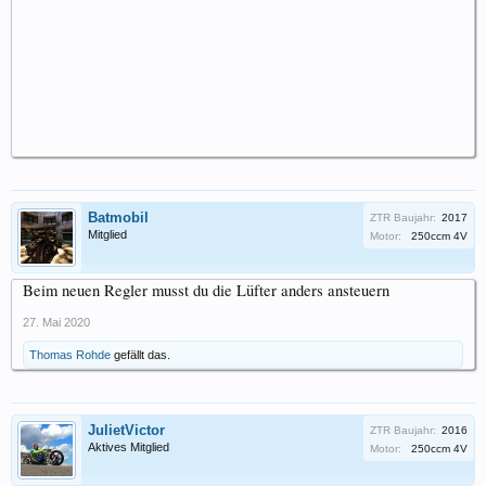
Batmobil
ZTR Baujahr:
2017
Mitglied
Motor:
250ccm 4V
Beim neuen Regler musst du die Lüfter anders ansteuern
27. Mai 2020
Thomas Rohde
gefällt das.
JulietVictor
ZTR Baujahr:
2016
Aktives Mitglied
Motor:
250ccm 4V