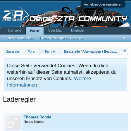
Anmelden oder registrieren
Startseite
User Map
Mitglieder
Foren
Foren durchsuchen
Themen mit aktuellen Beiträgen
Startseite
Foren
Technik
Ersatzteile / Alternativen / Bezugsquellen
Diese Seite verwendet Cookies. Wenn du dich
weiterhin auf dieser Seite aufhältst, akzeptierst du
unseren Einsatz von Cookies.
Weitere
Informationen
Laderegler
Thomas Rohde
Neues Mitglied