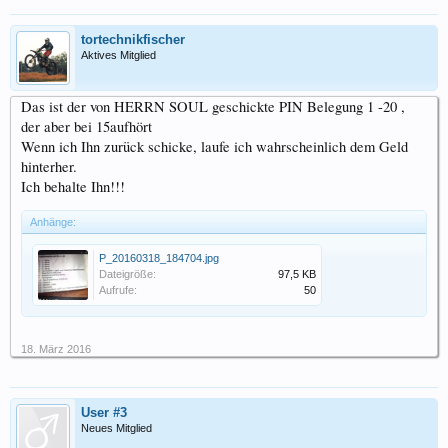
tortechnikfischer
Aktives Mitglied
Das ist der von HERRN SOUL geschickte PIN Belegung 1 -20 ,
der aber bei 15aufhört
Wenn ich Ihn zurück schicke, laufe ich wahrscheinlich dem Geld
hinterher.
Ich behalte Ihn!!!
Anhänge:
P_20160318_184704.jpg
Dateigröße:
97,5 KB
Aufrufe:
50
18. März 2016
User #3
Neues Mitglied