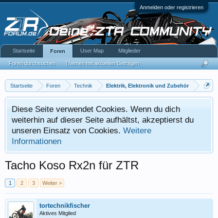
Anmelden oder registrieren
Startseite
User Map
Mitglieder
Foren
Foren durchsuchen
Themen mit aktuellen Beiträgen
Startseite
Foren
Technik
Elektrik, Elektronik und Zubehör
Diese Seite verwendet Cookies. Wenn du dich
weiterhin auf dieser Seite aufhältst, akzeptierst du
unseren Einsatz von Cookies.
Weitere
Informationen
Tacho Koso Rx2n für ZTR
1
2
3
Weiter >
tortechnikfischer
Aktives Mitglied