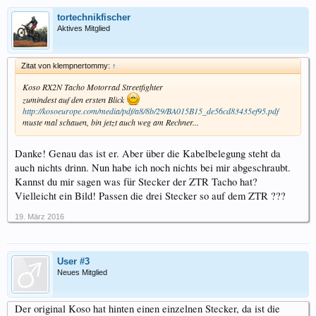
tortechnikfischer
Aktives Mitglied
Zitat von klempnertommy:
↑
Koso RX2N Tacho Motorrad Streetfighter
zumindest auf den ersten Blick
http://kosoeurope.com/media/pdf/a8/8b/29/BA015B15_de56cd83435ef95.pdf
muste mal schauen, bin jetzt auch weg am Rechner...
Danke! Genau das ist er. Aber über die Kabelbelegung steht da
auch nichts drinn. Nun habe ich noch nichts bei mir abgeschraubt.
Kannst du mir sagen was für Stecker der ZTR Tacho hat?
Vielleicht ein Bild! Passen die drei Stecker so auf dem ZTR ???
19. März 2016
User #3
Neues Mitglied
Der original Koso hat hinten einen einzelnen Stecker, da ist die