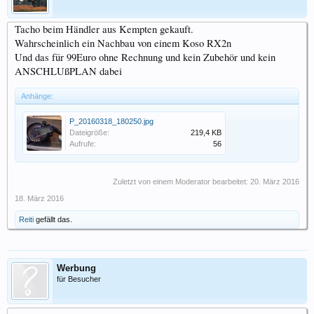
Tacho beim Händler aus Kempten gekauft.
Wahrscheinlich ein Nachbau von einem Koso RX2n
Und das für 99Euro ohne Rechnung und kein Zubehör und kein
ANSCHLUßPLAN dabei
Anhänge:
P_20160318_180250.jpg
Dateigröße:
219,4 KB
Aufrufe:
56
Zuletzt von einem Moderator bearbeitet:
20. März 2016
18. März 2016
Reiti
gefällt das.
Werbung
für Besucher