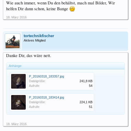
Wie auch immer, wenn Du den behältst, mach mal Bilder, Wir
helfen Dir dann schon, keine Bange
18. März 2016
tortechnikfischer
Aktives Mitglied
Danke Dir, das wäre nett.
Anhänge:
P_20160318_183357.jpg
Dateigröße:
241,8 KB
Aufrufe:
54
P_20160318_183414.jpg
Dateigröße:
224,1 KB
Aufrufe:
51
18. März 2016