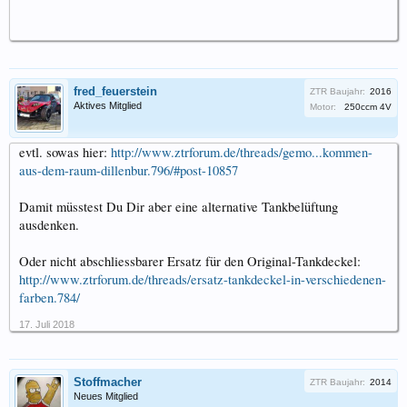
fred_feuerstein
ZTR Baujahr:
2016
Aktives Mitglied
Motor:
250ccm 4V
evtl. sowas hier:
http://www.ztrforum.de/threads/gemo...kommen-
aus-dem-raum-dillenbur.796/#post-10857
Damit müsstest Du Dir aber eine alternative Tankbelüftung
ausdenken.
Oder nicht abschliessbarer Ersatz für den Original-Tankdeckel:
http://www.ztrforum.de/threads/ersatz-tankdeckel-in-verschiedenen-
farben.784/
17. Juli 2018
Stoffmacher
ZTR Baujahr:
2014
Neues Mitglied