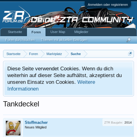
Anmelden oder registrieren
Startseite
User Map
Mitglieder
Foren
Foren durchsuchen
Themen mit aktuellen Beiträgen
Startseite
Foren
Marktplatz
Suche
Diese Seite verwendet Cookies. Wenn du dich
weiterhin auf dieser Seite aufhältst, akzeptierst du
unseren Einsatz von Cookies.
Weitere
Informationen
Tankdeckel
Stoffmacher
ZTR Baujahr:
2014
Neues Mitglied