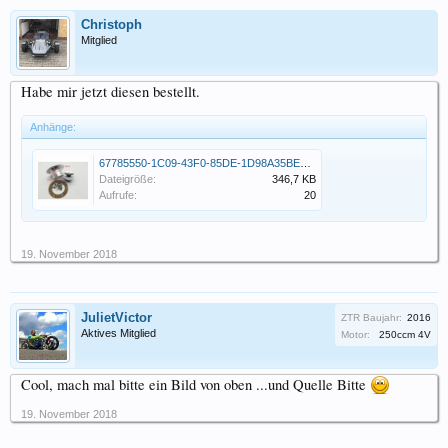
Christoph
Mitglied
Habe mir jetzt diesen bestellt.
Anhänge:
67785550-1C09-43F0-85DE-1D98A35BE7B8.png
Dateigröße:
346,7 KB
Aufrufe:
20
19. November 2018
JulietVictor
ZTR Baujahr:
2016
Aktives Mitglied
Motor:
250ccm 4V
Cool, mach mal bitte ein Bild von oben ...und Quelle Bitte
19. November 2018