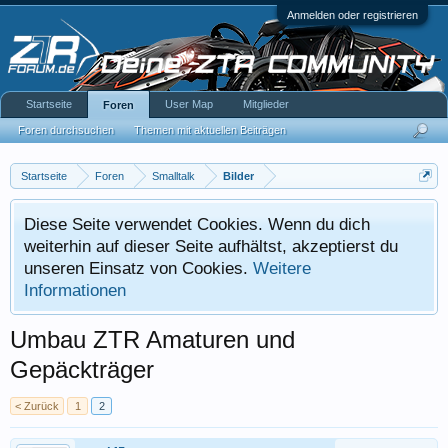
Anmelden oder registrieren
Startseite
User Map
Mitglieder
Foren
Foren durchsuchen
Themen mit aktuellen Beiträgen
Startseite
Foren
Smalltalk
Bilder
Diese Seite verwendet Cookies. Wenn du dich
weiterhin auf dieser Seite aufhältst, akzeptierst du
unseren Einsatz von Cookies.
Weitere
Informationen
Umbau ZTR Amaturen und
Gepäckträger
< Zurück
1
2