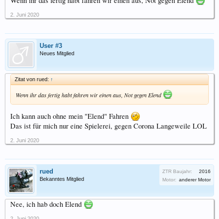
Wenn ihr das fertig habt fahren wir einen aus, Not gegen Elend
2. Juni 2020
User #3
Neues Mitglied
Zitat von rued:
↑
Wenn ihr das fertig habt fahren wir einen aus, Not gegen Elend
Ich kann auch ohne mein "Elend" Fahren
Das ist für mich nur eine Spielerei, gegen Corona Langeweile LOL
2. Juni 2020
rued
ZTR Baujahr:
2016
Bekanntes Mitglied
Motor:
anderer Motor
Nee, ich hab doch Elend
2. Juni 2020