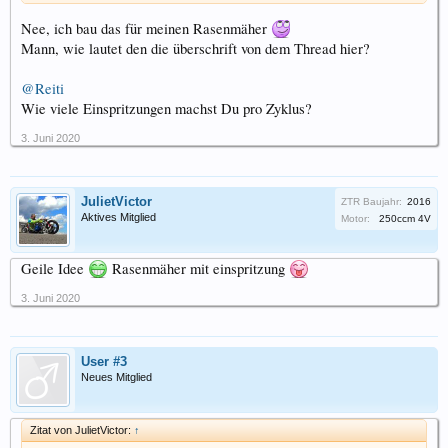
Nee, ich bau das für meinen Rasenmäher
Mann, wie lautet den die überschrift von dem Thread hier?
@Reiti
Wie viele Einspritzungen machst Du pro Zyklus?
3. Juni 2020
JulietVictor
ZTR Baujahr:
2016
Aktives Mitglied
Motor:
250ccm 4V
Geile Idee
Rasenmäher mit einspritzung
3. Juni 2020
User #3
Neues Mitglied
Zitat von JulietVictor:
↑