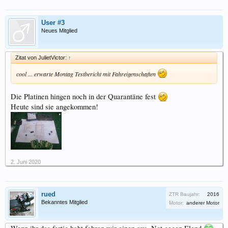
User #3
Neues Mitglied
Zitat von JulietVictor:
↑
cool ... erwarte Montag Testbericht mit Fahreigenschaften
Die Platinen hingen noch in der Quarantäne fest
Heute sind sie angekommen!
2. Juni 2020
rued
ZTR Baujahr:
2016
Bekanntes Mitglied
Motor:
anderer Motor