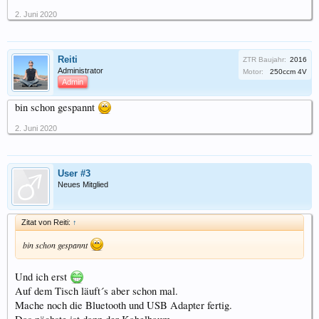
2. Juni 2020
Reiti
ZTR Baujahr:
2016
Administrator
Motor:
250ccm 4V
Admin
bin schon gespannt
2. Juni 2020
User #3
Neues Mitglied
Zitat von Reiti:
↑
bin schon gespannt
Und ich erst
Auf dem Tisch läuft´s aber schon mal.
Mache noch die Bluetooth und USB Adapter fertig.