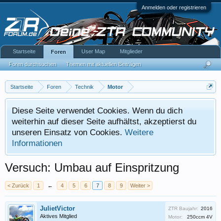
Anmelden oder registrieren
Startseite
User Map
Mitglieder
Foren
Foren durchsuchen
Themen mit aktuellen Beiträgen
Startseite
Foren
Technik
Motor
Diese Seite verwendet Cookies. Wenn du dich
weiterhin auf dieser Seite aufhältst, akzeptierst du
unseren Einsatz von Cookies.
Weitere
Informationen
Versuch: Umbau auf Einspritzung
< Zurück
1
←
4
5
6
7
8
9
Weiter >
JulietVictor
ZTR Baujahr:
2016
Aktives Mitglied
Motor:
250ccm 4V