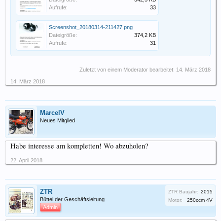
Aufrufe:
33
Screenshot_20180314-211427.png
Dateigröße:
374,2 KB
Aufrufe:
31
Zuletzt von einem Moderator bearbeitet:
14. März 2018
14. März 2018
MarcelV
Neues Mitglied
Habe interesse am kompletten! Wo abzuholen?
22. April 2018
ZTR
ZTR Baujahr:
2015
Büttel der Geschäftsleitung
Motor:
250ccm 4V
Admin