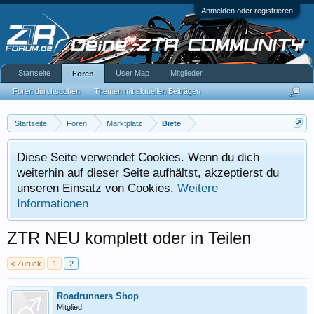
Anmelden oder registrieren
Startseite
User Map
Mitglieder
Foren
Foren durchsuchen
Themen mit aktuellen Beiträgen
Startseite
Foren
Marktplatz
Biete
Diese Seite verwendet Cookies. Wenn du dich
weiterhin auf dieser Seite aufhältst, akzeptierst du
unseren Einsatz von Cookies.
Weitere
Informationen
ZTR NEU komplett oder in Teilen
< Zurück
1
2
Roadrunners Shop
Mitglied