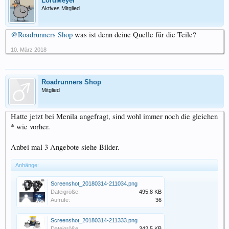
LordMeyer
Aktives Mitglied
@Roadrunners Shop
was ist denn deine Quelle für die Teile?
10. März 2018
Roadrunners Shop
Mitglied
Hatte jetzt bei Menila angefragt, sind wohl immer noch die gleichen
* wie vorher.
Anbei mal 3 Angebote siehe Bilder.
Anhänge:
Screenshot_20180314-211034.png
Dateigröße:
495,8 KB
Aufrufe:
36
Screenshot_20180314-211333.png
Dateigröße:
342,5 KB