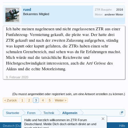
rued
ZTR Baujahr:
2016
Bekanntes Mitglied
Motor:
anderer Motor
Ich habe meinen nagelneuen und nicht zugelassenen ZTR aus einer
Funfahrzeug- Vermietung gekauft, die pleite war. Der hatte drei
ZTR gekauft und nach der zweiten Zulassung aufgegeben, ständig
was kaputt oder kaputt gefahren, die ZTRs haben einen sehr
schmalen Grenzbereich, mal sehen was du für Erfahrungen machst.
Mich würde mal die tatsächliche Reichweite und
Höchstgeschwindigkeit interessieren, auch die Art/ Grösse des
Akkus und die echte Motorleistung.
9. Februar 2020
(Du musst angemeldet oder registriert sein, um eine Antwort erstellen zu können.)
< Zurück
1
2
3
4
5
Weiter >
Startseite
Foren
Technik
Allgemein
Hallo und herzlich willkommen im ZTR Forum
Deutschland. Melde Dich doch einfach direkt an und
Deutsch [Du]
Hilfe