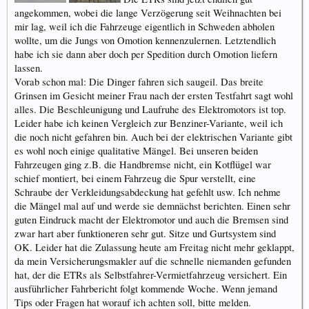
angekommen, wobei die lange Verzögerung seit Weihnachten bei
mir lag, weil ich die Fahrzeuge eigentlich in Schweden abholen
wollte, um die Jungs von Omotion kennenzulernen. Letztendlich
habe ich sie dann aber doch per Spedition durch Omotion liefern
lassen.
Vorab schon mal: Die Dinger fahren sich saugeil. Das breite
Grinsen im Gesicht meiner Frau nach der ersten Testfahrt sagt wohl
alles. Die Beschleunigung und Laufruhe des Elektromotors ist top.
Leider habe ich keinen Vergleich zur Benziner-Variante, weil ich
die noch nicht gefahren bin. Auch bei der elektrischen Variante gibt
es wohl noch einige qualitative Mängel. Bei unseren beiden
Fahrzeugen ging z.B. die Handbremse nicht, ein Kotflügel war
schief montiert, bei einem Fahrzeug die Spur verstellt, eine
Schraube der Verkleidungsabdeckung hat gefehlt usw. Ich nehme
die Mängel mal auf und werde sie demnächst berichten. Einen sehr
guten Eindruck macht der Elektromotor und auch die Bremsen sind
zwar hart aber funktioneren sehr gut. Sitze und Gurtsystem sind
OK. Leider hat die Zulassung heute am Freitag nicht mehr geklappt,
da mein Versicherungsmakler auf die schnelle niemanden gefunden
hat, der die ETRs als Selbstfahrer-Vermietfahrzeug versichert. Ein
ausführlicher Fahrbericht folgt kommende Woche. Wenn jemand
Tips oder Fragen hat worauf ich achten soll, bitte melden.