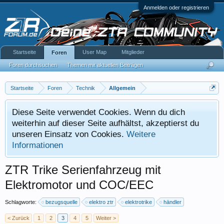
Anmelden oder registrieren
Startseite
User Map
Mitglieder
Foren
Foren durchsuchen
Themen mit aktuellen Beiträgen
Startseite
Foren
Technik
Allgemein
Diese Seite verwendet Cookies. Wenn du dich
weiterhin auf dieser Seite aufhältst, akzeptierst du
unseren Einsatz von Cookies.
Weitere
Informationen
ZTR Trike Serienfahrzeug mit
Elektromotor und COC/EEC
Schlagworte:
bezugsquelle
elektro ztr
elektrotrike
händler
< Zurück
1
2
3
4
5
Weiter >