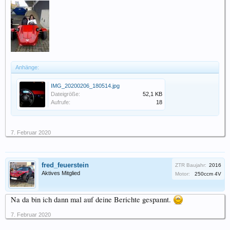
Anhänge:
IMG_20200206_180514.jpg
Dateigröße:
52,1 KB
Aufrufe:
18
7. Februar 2020
fred_feuerstein
ZTR Baujahr:
2016
Aktives Mitglied
Motor:
250ccm 4V
Na da bin ich dann mal auf deine Berichte gespannt.
7. Februar 2020