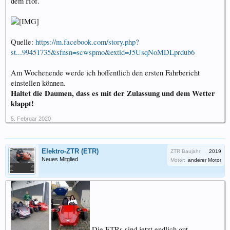
dem Hof.
Quelle:
https://m.facebook.com/story.php?
st...99451735&sfnsn=scwspmo&extid=J5UsqNoMDLprdub6
Am Wochenende werde ich hoffentlich den ersten Fahrbericht
einstellen können.
Haltet die Daumen, dass es mit der Zulassung und dem Wetter
klappt!
5. Februar 2020
Elektro-ZTR (ETR)
ZTR Baujahr:
2019
Neues Mitglied
Motor:
anderer Motor
Die ETRs sind jetzt endlich gut