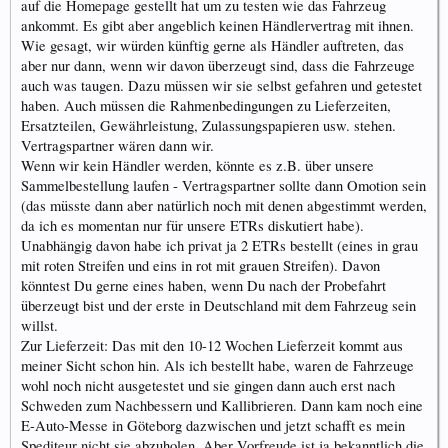
auf die Homepage gestellt hat um zu testen wie das Fahrzeug
ankommt. Es gibt aber angeblich keinen Händlervertrag mit ihnen.
Wie gesagt, wir würden künftig gerne als Händler auftreten, das
aber nur dann, wenn wir davon überzeugt sind, dass die Fahrzeuge
auch was taugen. Dazu müssen wir sie selbst gefahren und getestet
haben. Auch müssen die Rahmenbedingungen zu Lieferzeiten,
Ersatzteilen, Gewährleistung, Zulassungspapieren usw. stehen.
Vertragspartner wären dann wir.
Wenn wir kein Händler werden, könnte es z.B. über unsere
Sammelbestellung laufen - Vertragspartner sollte dann Omotion sein
(das müsste dann aber natürlich noch mit denen abgestimmt werden,
da ich es momentan nur für unsere ETRs diskutiert habe).
Unabhängig davon habe ich privat ja 2 ETRs bestellt (eines in grau
mit roten Streifen und eins in rot mit grauen Streifen). Davon
könntest Du gerne eines haben, wenn Du nach der Probefahrt
überzeugt bist und der erste in Deutschland mit dem Fahrzeug sein
willst.
Zur Lieferzeit: Das mit den 10-12 Wochen Lieferzeit kommt aus
meiner Sicht schon hin. Als ich bestellt habe, waren de Fahrzeuge
wohl noch nicht ausgetestet und sie gingen dann auch erst nach
Schweden zum Nachbessern und Kallibrieren. Dann kam noch eine
E-Auto-Messe in Göteborg dazwischen und jetzt schafft es mein
Spediteur nicht sie abzuholen. Aber Vorfreude ist ja bekanntlich die