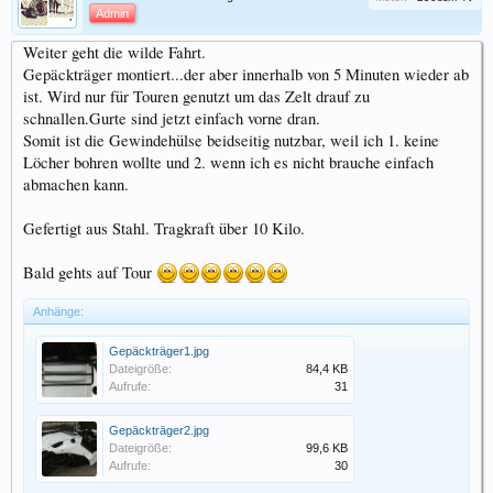
Admin
Weiter geht die wilde Fahrt.
Gepäckträger montiert...der aber innerhalb von 5 Minuten wieder ab
ist. Wird nur für Touren genutzt um das Zelt drauf zu
schnallen.Gurte sind jetzt einfach vorne dran.
Somit ist die Gewindehülse beidseitig nutzbar, weil ich 1. keine
Löcher bohren wollte und 2. wenn ich es nicht brauche einfach
abmachen kann.
Gefertigt aus Stahl. Tragkraft über 10 Kilo.
Bald gehts auf Tour
Anhänge:
Gepäckträger1.jpg
Dateigröße:
84,4 KB
Aufrufe:
31
Gepäckträger2.jpg
Dateigröße:
99,6 KB
Aufrufe:
30