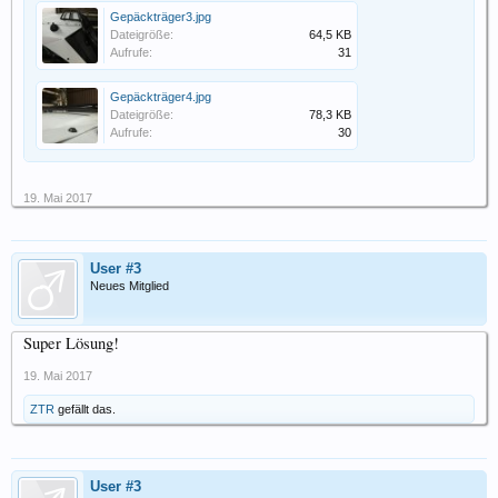
Gepäckträger3.jpg
Dateigröße:
64,5 KB
Aufrufe:
31
Gepäckträger4.jpg
Dateigröße:
78,3 KB
Aufrufe:
30
19. Mai 2017
User #3
Neues Mitglied
Super Lösung!
19. Mai 2017
ZTR
gefällt das.
User #3