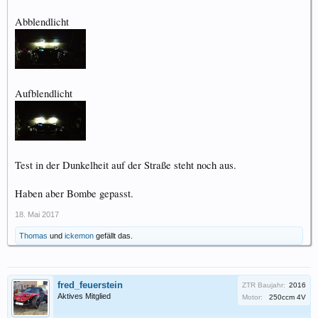
Abblendlicht
Aufblendlicht
Test in der Dunkelheit auf der Straße steht noch aus.
Haben aber Bombe gepasst.
18. Mai 2017
Thomas
und
ickemon
gefällt das.
fred_feuerstein
ZTR Baujahr:
2016
Aktives Mitglied
Motor:
250ccm 4V