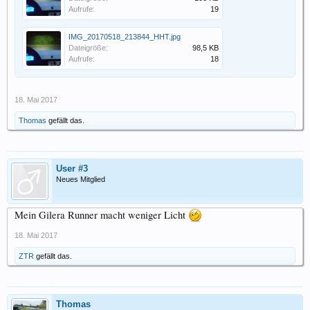
Aufrufe:
19
IMG_20170518_213844_HHT.jpg
Dateigröße:
98,5 KB
Aufrufe:
18
18. Mai 2017
Thomas
gefällt das.
User #3
Neues Mitglied
Mein Gilera Runner macht weniger Licht
18. Mai 2017
ZTR
gefällt das.
Thomas