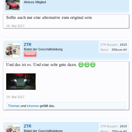
Aktives Mitglied
Sollte auch nur eine alternative zum original sein
18. Mai 2017
ZTR
ZTR Baujahr:
2015
Büttel der Geschäftsleitung
Motor:
250ccm 4V
Admin
Und das ist es. Und eine sehr gute dazu.
19. Mai 2017
Thomas
und
ickemon
gefällt das.
ZTR
ZTR Baujahr:
2015
Büttel der Geschäftsleitung
Motor:
250ccm 4V