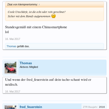
Zitat von klempnertommy:
↑
Coole Unschärfe, ist die echt oder rein gerechnet?
Sicher mit dem Handy aufgenommen
Standesgemäß mit einem Chinasmartphone
lol
16. Mai 2017
Thomas
gefällt das.
Thomas
Aktives Mitglied
Und wenn der fred_feuerstein auf dein tacho schaut wird er
neidisch.
16. Mai 2017
fred_feuerstein
ZTR Baujahr:
2016