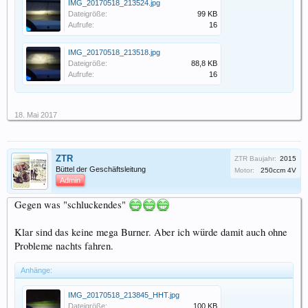
IMG_20170518_213524.jpg
Dateigröße:
99 KB
Aufrufe:
16
IMG_20170518_213518.jpg
Dateigröße:
88,8 KB
Aufrufe:
16
18. Mai 2017
ZTR
ZTR Baujahr:
2015
Büttel der Geschäftsleitung
Motor:
250ccm 4V
Admin
Gegen was "schluckendes"
Klar sind das keine mega Burner. Aber ich würde damit auch ohne
Probleme nachts fahren.
Anhänge:
IMG_20170518_213845_HHT.jpg
Dateigröße:
100 KB