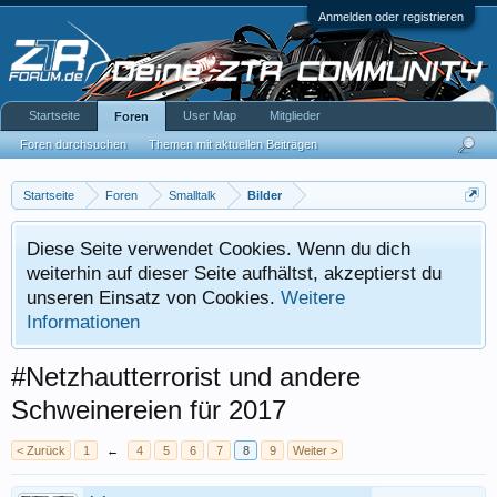
Anmelden oder registrieren
Startseite
User Map
Mitglieder
Foren
Foren durchsuchen
Themen mit aktuellen Beiträgen
Startseite
Foren
Smalltalk
Bilder
Diese Seite verwendet Cookies. Wenn du dich
weiterhin auf dieser Seite aufhältst, akzeptierst du
unseren Einsatz von Cookies.
Weitere
Informationen
#Netzhautterrorist und andere
Schweinereien für 2017
< Zurück
1
←
4
5
6
7
8
9
Weiter >