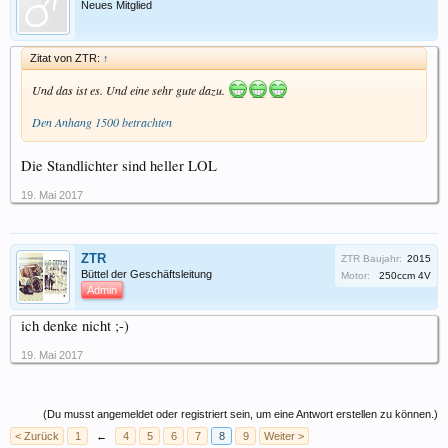
Neues Mitglied
Zitat von ZTR:
↑
Und das ist es. Und eine sehr gute dazu.
Den Anhang 1500 betrachten
Die Standlichter sind heller LOL
19. Mai 2017
ZTR
ZTR Baujahr:
2015
Büttel der Geschäftsleitung
Motor:
250ccm 4V
Admin
ich denke nicht ;-)
19. Mai 2017
(Du musst angemeldet oder registriert sein, um eine Antwort erstellen zu können.)
< Zurück
1
←
4
5
6
7
8
9
Weiter >