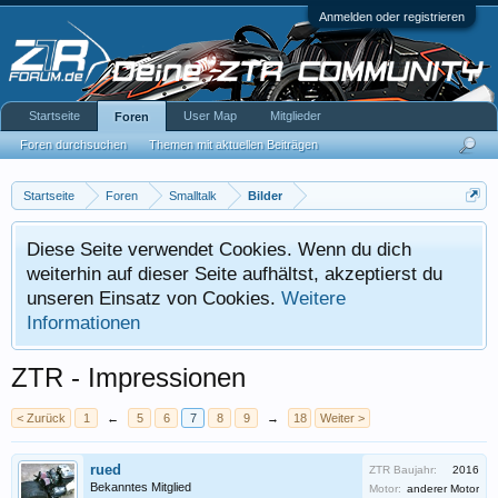
Anmelden oder registrieren
Startseite
User Map
Mitglieder
Foren
Foren durchsuchen
Themen mit aktuellen Beiträgen
Startseite
Foren
Smalltalk
Bilder
Diese Seite verwendet Cookies. Wenn du dich
weiterhin auf dieser Seite aufhältst, akzeptierst du
unseren Einsatz von Cookies.
Weitere
Informationen
ZTR - Impressionen
< Zurück
1
←
5
6
7
8
9
→
18
Weiter >
rued
ZTR Baujahr:
2016
Bekanntes Mitglied
Motor:
anderer Motor