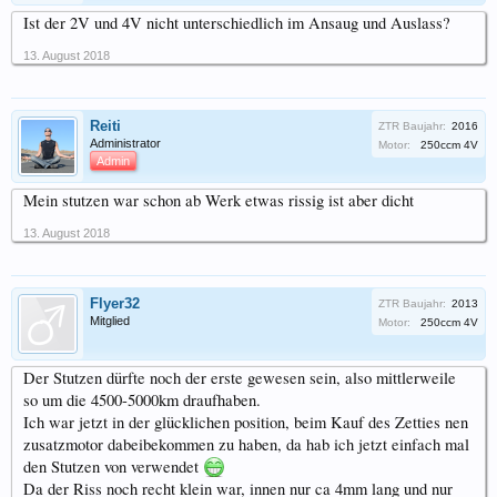
Ist der 2V und 4V nicht unterschiedlich im Ansaug und Auslass?
13. August 2018
Reiti
ZTR Baujahr:
2016
Administrator
Motor:
250ccm 4V
Admin
Mein stutzen war schon ab Werk etwas rissig ist aber dicht
13. August 2018
Flyer32
ZTR Baujahr:
2013
Mitglied
Motor:
250ccm 4V
Der Stutzen dürfte noch der erste gewesen sein, also mittlerweile
so um die 4500-5000km draufhaben.
Ich war jetzt in der glücklichen position, beim Kauf des Zetties nen
zusatzmotor dabeibekommen zu haben, da hab ich jetzt einfach mal
den Stutzen von verwendet
Da der Riss noch recht klein war, innen nur ca 4mm lang und nur