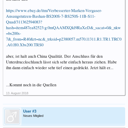
https://www.ebay.de/itm/Verbesserter-Marken-Vergaser-
Ansaugstutzen-Bashan-BS200S-7-BS250S-11B-S11-
Quad/311362594083?
hash=item487ea82523:g:0mQAAMXQkl9RaXeD&_sacat=0&_nkw
=bs200s-
7&_from=R40&rt=nc&_trksid=p2380057.m570.l1311.R1.TR1.TRC0
.A0.H0.Xbs200.TRS0
aber, ist halt auch China Qualität. Der Anschluss für den
Unterdrucckschlauch lässt sich sehr einfach heraus ziehen. Habe
ihn dann einfach wieder sehr tief einen gedrückt. Jetzt hält er...
...Kommt noch in die Quellen
13. August 2018
User #3
Neues Mitglied