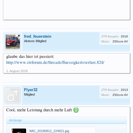
fred_feuerstein
ZTR Baujahr:
2016
Aktives Mitglied
Motor:
250ccm 4V
glaube das hier ist passiert:
http://www.ztrforum.de/threads/fluessigkeitsverlust.824/
1. August 2018
Flyer32
ZTR Baujahr:
2013
Mitglied
Motor:
250ccm 4V
Cool, mehr Leistung durch mehr Luft
Anhänge:
IMG_20180812_224921.jpg