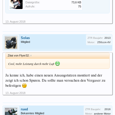
Dateigröße:
73,6 KB
Aufrufe:
75
13. August 2018
Solas
ZTR Baujahr:
2013
Mitglied
Motor:
250ccm 4V
Zitat von Flyer32:
↑
Cool, mehr Leistung durch mehr Luft
Ja kenne ich, habe einen neuen Ansaugstutzen montiert und der
zeigt ich schon Spuren. Da sollte man versuchen den Vergaser zu
befestigen
13. August 2018
rued
ZTR Baujahr:
2016
Bekanntes Mitglied
Motor:
anderer Motor