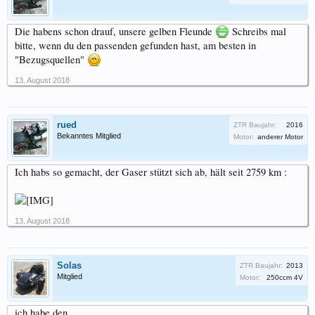
Die habens schon drauf, unsere gelben Fleunde
Schreibs mal
bitte, wenn du den passenden gefunden hast, am besten in
"Bezugsquellen"
13. August 2018
rued
ZTR Baujahr:
2016
Bekanntes Mitglied
Motor:
anderer Motor
Ich habs so gemacht, der Gaser stützt sich ab, hält seit 2759 km :
13. August 2018
Solas
ZTR Baujahr:
2013
Mitglied
Motor:
250ccm 4V
ich habe den