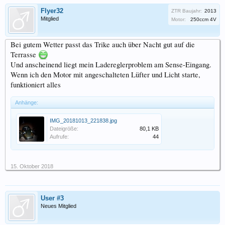
Flyer32
ZTR Baujahr:
2013
Mitglied
Motor:
250ccm 4V
Bei gutem Wetter passt das Trike auch über Nacht gut auf die
Terrasse
Und anscheinend liegt mein Ladereglerproblem am Sense-Eingang.
Wenn ich den Motor mit angeschalteten Lüfter und Licht starte,
funktioniert alles
Anhänge:
IMG_20181013_221838.jpg
Dateigröße:
80,1 KB
Aufrufe:
44
15. Oktober 2018
User #3
Neues Mitglied