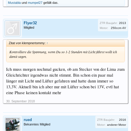
Mustabla
und
mumpel27
gefällt das.
Flyer32
ZTR Baujahr:
2013
Mitglied
Motor:
250ccm 4V
Zitat von klempnertommy:
↑
Kontrolliere die Spannung, wenn Du so 1-2 Stunden mit Licht fährst wollt ich
damit sagen.
Ich muss morgen nochmal gucken, ob am Stecker von der Lima zum
Gleichrichter irgendwas nicht stimmt. Bin schon ein paar mal
länger mit Licht und Lüfter gefahren und hatte dann immer so
13,3V. Aktuell bin ich aber nur mit Lüfter schon bei 13V, evtl hat
eine Phase keinen kontakt mehr
30. September 2018
rued
ZTR Baujahr:
2016
Bekanntes Mitglied
Motor:
anderer Motor