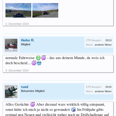
3. Dezember 2024
Heiko R.
ZTR Baujahr:
2013
Mitglied
Motor:
anderer Motor
normale Fahrweise
- das aus deinem Munde, da weis ich
doch bescheid....
9. Dezember 2024
rued
ZTR Baujahr:
2016
Bekanntes Mitglied
Motor:
anderer Motor
Alles Gerüchte
Aber diesmal wars wirklich völlig entspannt,
sonst hätte ich mich ja nicht so gewundert
Im Frühjahr gibts
erstmal nen Neuen und vielleicht vorher noch ne Driftchallenge auf