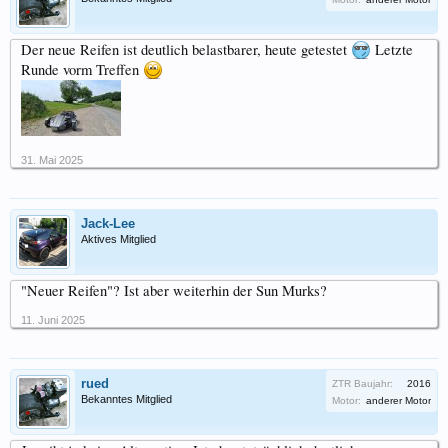
Der neue Reifen ist deutlich belastbarer, heute getestet
Letzte
Runde vorm Treffen
31. Mai 2025
Jack-Lee
Aktives Mitglied
"Neuer Reifen"? Ist aber weiterhin der Sun Murks?
11. Juni 2025
rued
ZTR Baujahr:
2016
Bekanntes Mitglied
Motor:
anderer Motor