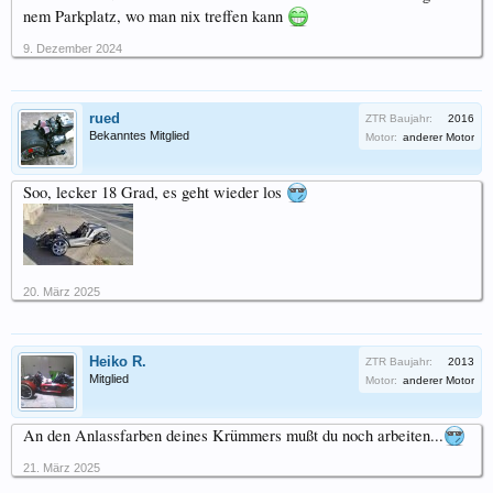
nem Parkplatz, wo man nix treffen kann
9. Dezember 2024
rued
ZTR Baujahr:
2016
Bekanntes Mitglied
Motor:
anderer Motor
Soo, lecker 18 Grad, es geht wieder los
20. März 2025
Heiko R.
ZTR Baujahr:
2013
Mitglied
Motor:
anderer Motor
An den Anlassfarben deines Krümmers mußt du noch arbeiten...
21. März 2025