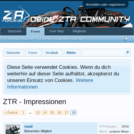
Anmelden oder registrieren
Startseite
User Map
Mitglieder
Foren
Foren durchsuchen
Themen mit aktuellen Beiträgen
Startseite
Foren
Smalltalk
Bilder
Diese Seite verwendet Cookies. Wenn du dich
weiterhin auf dieser Seite aufhältst, akzeptierst du
unseren Einsatz von Cookies.
Weitere
Informationen
ZTR - Impressionen
< Zurück
1
←
13
14
15
16
17
18
rued
ZTR Baujahr:
2016
Bekanntes Mitglied
Motor:
anderer Motor