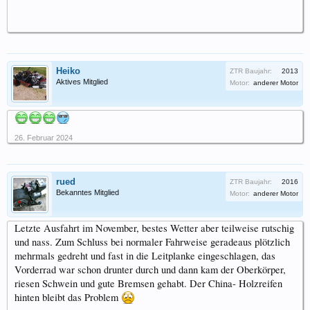
Heiko
ZTR Baujahr:
2013
Aktives Mitglied
Motor:
anderer Motor
26. Februar 2024
rued
ZTR Baujahr:
2016
Bekanntes Mitglied
Motor:
anderer Motor
Letzte Ausfahrt im November, bestes Wetter aber teilweise rutschig
und nass. Zum Schluss bei normaler Fahrweise geradeaus plötzlich
mehrmals gedreht und fast in die Leitplanke eingeschlagen, das
Vorderrad war schon drunter durch und dann kam der Oberkörper,
riesen Schwein und gute Bremsen gehabt. Der China- Holzreifen
hinten bleibt das Problem