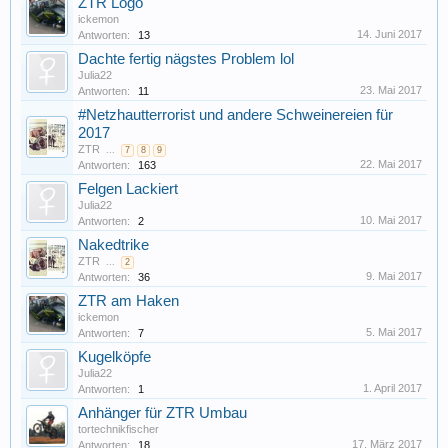
ZTR Logo
ickemon
14. Juni 2017
Antworten:
13
Dachte fertig nägstes Problem lol
Julia22
23. Mai 2017
Antworten:
11
#Netzhautterrorist und andere Schweinereien für
2017
ZTR
...
7
8
9
22. Mai 2017
Antworten:
163
Felgen Lackiert
Julia22
10. Mai 2017
Antworten:
2
Nakedtrike
ZTR
...
2
9. Mai 2017
Antworten:
36
ZTR am Haken
ickemon
5. Mai 2017
Antworten:
7
Kugelköpfe
Julia22
1. April 2017
Antworten:
1
Anhänger für ZTR Umbau
tortechnikfischer
17. März 2017
Antworten:
18