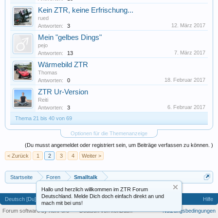
Kein ZTR, keine Erfrischung...
rued
12. März 2017
Antworten:
3
Mein "gelbes Dings"
pejo
7. März 2017
Antworten:
13
Wärmebild ZTR
Thomas
18. Februar 2017
Antworten:
0
ZTR Ur-Version
Reiti
6. Februar 2017
Antworten:
3
Thema 21 bis 40 von 69
Optionen für die Themenanzeige
(Du musst angemeldet oder registriert sein, um Beiträge verfassen zu können. )
< Zurück
1
2
3
4
Weiter >
Startseite
Foren
Smalltalk
Hallo und herzlich willkommen im ZTR Forum
Deutschland. Melde Dich doch einfach direkt an und
Deutsch [Du]
Hilfe
mach mit bei uns!
Forum software by XenForo™
-
Deutsch von xenDach
Nutzungsbedingungen