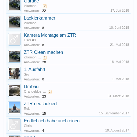
Garage
ickemon
...
2
17. Juli 2018
Antworten:
22
Lackierkammer
ickemon
10. Juni 2018
Antworten:
8
Kamera Montage am ZTR
User #3
21. Mai 2018
Antworten:
8
ZTR Clean machen
ickemon
...
2
18. Mai 2018
Antworten:
28
1. Ausfahrt
Silo
1. Mai 2018
Antworten:
0
Umbau
Orangeblue
...
2
31. März 2018
Antworten:
23
ZTR neu lackiert
Reiti
15. September 2017
Antworten:
15
Endlich ich habe auch einen
Chris
19. August 2017
Antworten:
4