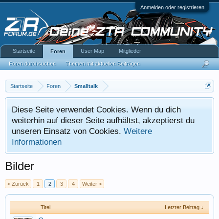
Anmelden oder registrieren
Startseite
User Map
Mitglieder
Foren
Foren durchsuchen
Themen mit aktuellen Beiträgen
Startseite
Foren
Smalltalk
Diese Seite verwendet Cookies. Wenn du dich
weiterhin auf dieser Seite aufhältst, akzeptierst du
unseren Einsatz von Cookies.
Weitere
Informationen
Bilder
< Zurück
1
2
3
4
Weiter >
Titel
Letzter Beitrag ↓